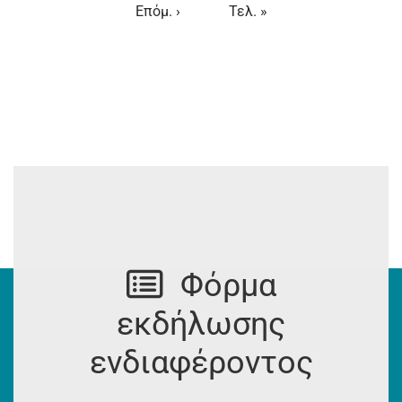
Next
Επόμ. ›
Last
Τελ. »
page
page
Φόρμα
εκδήλωσης
ενδιαφέροντος