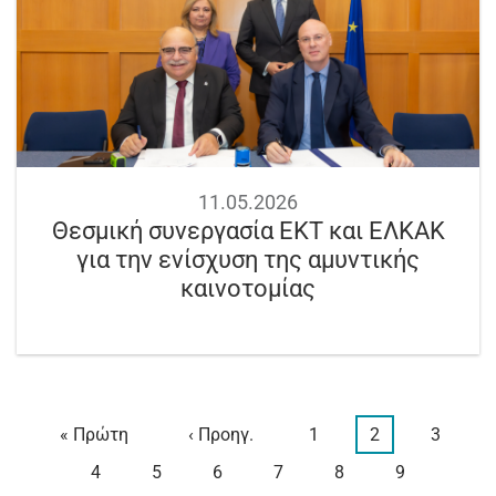
11.05.2026
Θεσμική συνεργασία ΕΚΤ και ΕΛΚΑΚ
για την ενίσχυση της αμυντικής
καινοτομίας
First
« Πρώτη
Προηγούμενη
‹ Προηγ.
Page
1
Τρέχουσα
2
Page
3
Σελιδοποίηση
page
σελίδα
σελίδα
Page
4
Page
5
Page
6
Page
7
Page
8
Page
9