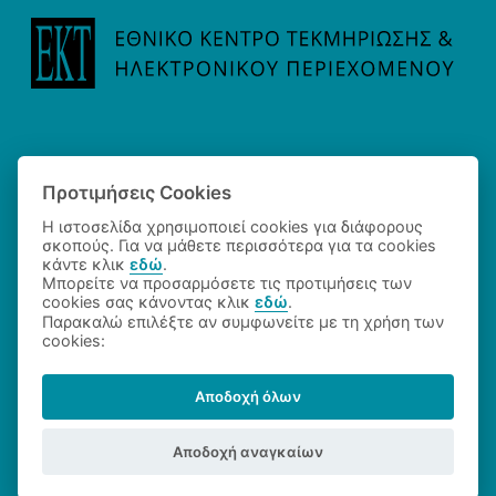
Προτιμήσεις Cookies
Η ιστοσελίδα χρησιμοποιεί cookies για διάφορους
σκοπούς. Για να μάθετε περισσότερα για τα cookies
κάντε κλικ
εδώ
.
Μπορείτε να προσαρμόσετε τις προτιμήσεις των
cookies σας κάνοντας κλικ
εδώ
.
©2026 Εθνικό Κέντρο Τεκμηρίωσης και Ηλεκτρονικού
Παρακαλώ επιλέξτε αν συμφωνείτε με τη χρήση των
Περιεχομένου
cookies:
Όροι Χρήσης
•
Πολιτική Απορρήτου
•
Σημείωση
Πνευματικών Δικαιωμάτων
Αποδοχή όλων
Αποδοχή αναγκαίων