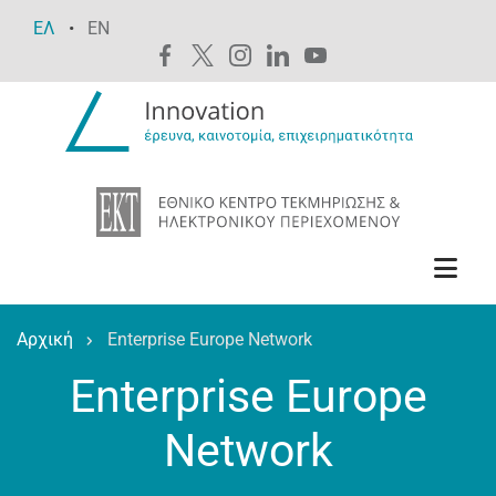
Παράκαμψη
ΕΛ
EN
προς
το
κυρίως
περιεχόμενο
Αρχική
Enterprise Europe Network
Breadcrumb
Enterprise Europe
Network