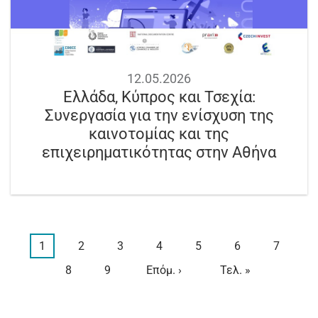
12.05.2026
Ελλάδα, Κύπρος και Τσεχία:
Συνεργασία για την ενίσχυση της
καινοτομίας και της
επιχειρηματικότητας στην Αθήνα
Τρέχουσα
1
Page
2
Page
3
Page
4
Page
5
Page
6
Page
7
Σελιδοποίηση
σελίδα
Page
8
Page
9
Next
Επόμ. ›
Last
Τελ. »
page
page