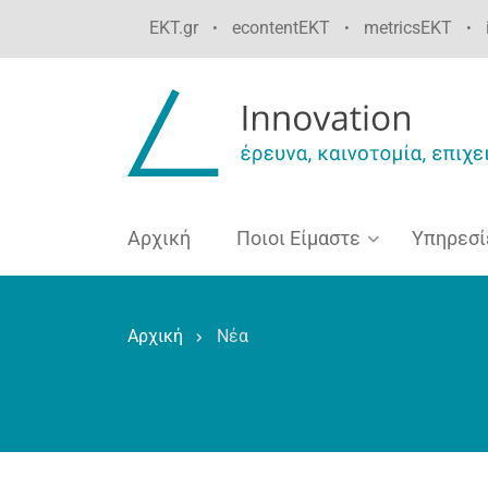
Παράκαμψη
EKT.gr
econtentEKT
metricsEKT
•
•
•
προς
το
κυρίως
περιεχόμενο
Αρχική
Ποιοι Είμαστε
Υπηρεσί
Αρχική
Νέα
Breadcrumb