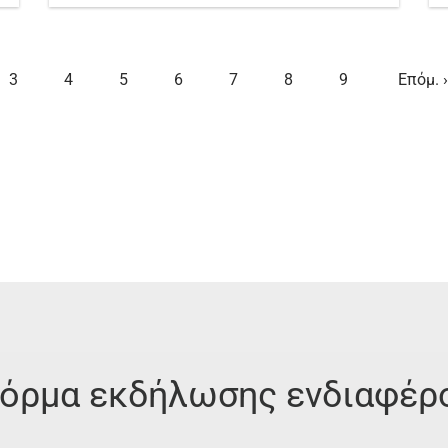
Page
3
Page
4
Page
5
Page
6
Page
7
Page
8
Page
9
Next
Επόμ. ›
page
όρμα εκδήλωσης ενδιαφέρ