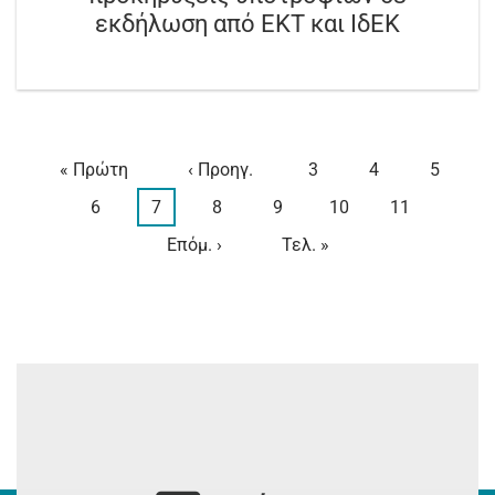
εκδήλωση από ΕΚΤ και ΙδΕΚ
First
« Πρώτη
Προηγούμενη
‹ Προηγ.
Page
3
Page
4
Page
5
Σελιδοποίηση
page
σελίδα
Page
6
Τρέχουσα
7
Page
8
Page
9
Page
10
Page
11
σελίδα
Next
Επόμ. ›
Last
Τελ. »
page
page