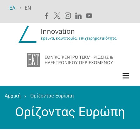
Παράκαμψη
ΕΛ
EN
προς
το
κυρίως
περιεχόμενο
Αρχική
Ορίζοντας Ευρώπη
Breadcrumb
Ορίζοντας Ευρώπη