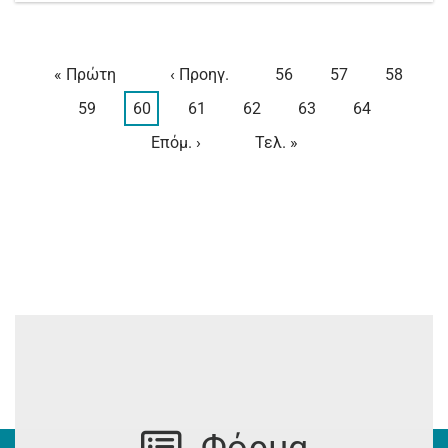
First
« Πρώτη
Προηγούμενη
‹ Προηγ.
Page
56
Page
57
Page
58
Σελιδοποίηση
page
σελίδα
Page
59
Τρέχουσα
60
Page
61
Page
62
Page
63
Page
64
σελίδα
Next
Επόμ. ›
Last
Τελ. »
page
page