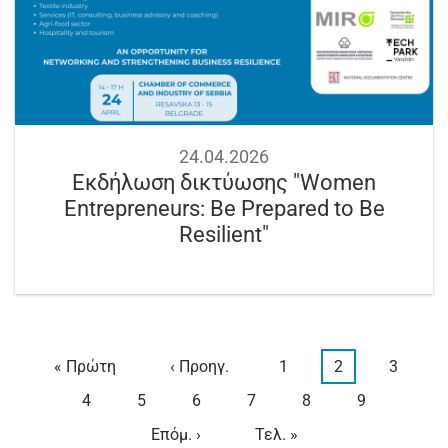
24.04.2026
Εκδήλωση δικτύωσης "Women
Entrepreneurs: Be Prepared to Be
Resilient"
First
« Πρώτη
Προηγούμενη
‹ Προηγ.
Page
1
Τρέχουσα
2
Page
3
Σελιδοποίηση
page
σελίδα
σελίδα
Page
4
Page
5
Page
6
Page
7
Page
8
Page
9
Next
Επόμ. ›
Last
Τελ. »