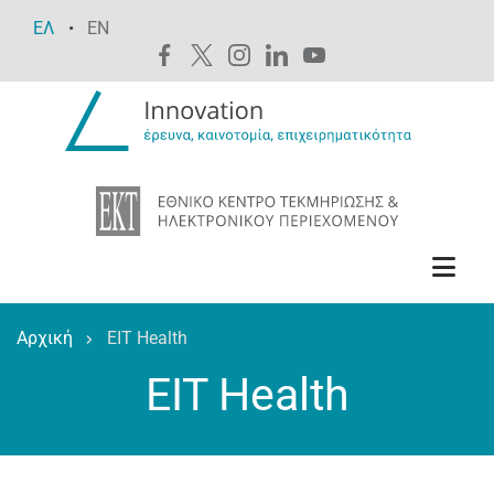
Παράκαμψη
ΕΛ
EN
προς
το
κυρίως
περιεχόμενο
Αρχική
EIT Health
Breadcrumb
EIT Health