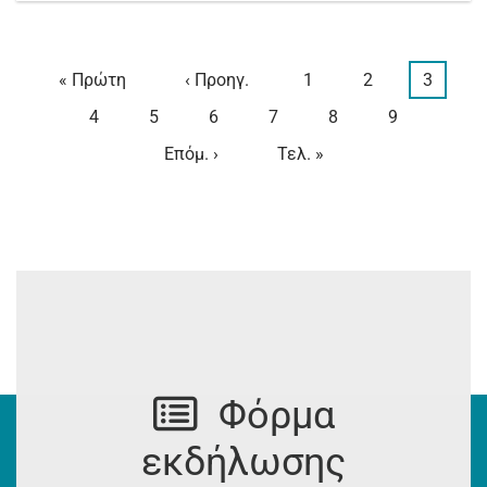
First
« Πρώτη
Προηγούμενη
‹ Προηγ.
Page
1
Page
2
Τρέχου
3
Σελιδοποίηση
page
σελίδα
σελίδα
Page
4
Page
5
Page
6
Page
7
Page
8
Page
9
Next
Επόμ. ›
Last
Τελ. »
page
page
Φόρμα
εκδήλωσης