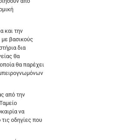
οιήσουν από
ομική
α και την
 με βασικούς
στήρια δια
γείας θα
οποία θα παρέχει
ν εμπειρογνωμόνων
ς από την
 Ταμείο
καιρία να
 τις οδηγίες που