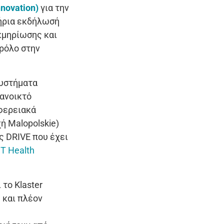
novation)
για την
τήρια εκδήλωσή
εκμηρίωσης και
 ρόλο στην
συστήματα
 ανοικτό
ιφερειακά
ή Malopolskie)
ς DRIVE που έχει
IT Health
 το Klaster
 και πλέον