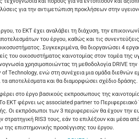
 τεχνογνωσία και πόρους για να εντοπίσουν και αξιοπ
 λύσεις για την αντιμετώπιση προκλήσεων στην υγειον
έργου, το ΕΚΤ έχει αναλάβει τη διάχυση, την επικοινωνί
αποτελεσμάτων του έργου, καθώς και τις συνεντεύξεις
οικοσυστήματος. Συγκεκριμένα, θα διοργανώσει 4 εργα
ίς του οικοσυστήματος καινοτομίας στον τομέα της υ
νογνωσία χρησιμοποιώντας τη μεθοδολογία DRIVE την 
ity of Technology, ενώ στη συνέχεια μια ομάδα διεθνώ
ά τα αποτελέσματα και θα διαμορφώσει σχέδιο δράσης.
 φέρει στο έργο βασικούς εκπροσωπους της καινοτομία
Το ΕΚΤ φέρνει ως associated partner το Περιφερειακό
ής. Οι εκπρόσωποι των 3 περιφερειών θα έχουν την ευ
ν στρατηγική RIS3 τους, εάν το επιλέξουν και μέσα από
ω της επιστημονικής προσέγγισης του έργου.