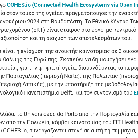
ργο
COHES.io (Connected Health Ecosystems via Open In
μία στον τομέα της υγείας, πραγματοποίησε την εναρκ
 Ιανουάριου 2024 στη Βουδαπέστη. Το Εθνικό Κέντρο Τ
ιεχομένου (ΕΚΤ) είναι εταίρος στο έργο, με κεντρικό
 αξιοποίηση και τη διάχυση των αποτελέσμάτων του.
 είναι η ενίσχυση της ανοικτής καινοτομίας σε 3 οικο
ρίθαλψης της Ευρώπης. Σκοπεύει να δημιουργήσει ένα
οτομίας για την ψηφιακή υγεία, διασυνδέοντας τα περ
ς Πορτογαλίας (περιοχή Norte), της Πολωνίας (περιοχ
(περιοχή Αττικής), με την υποστήριξη της μεθοδολογία
νολογικό Πανεπιστήμιο Delft, και τον συντονισμό του
E
λλάδα, το Universidade do Porto από την Πορτογαλία και
ów από την Πολωνία, κόμβοι καινοτομίας του EIT Health
υ COHES.io, συνεργάζονται στενά σε αυτή τη συμμαχία,