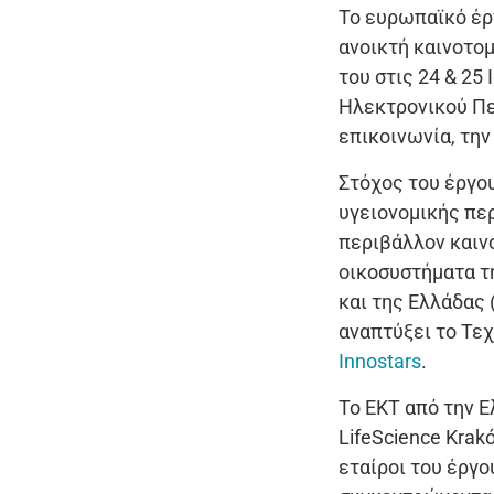
Το ευρωπαϊκό έ
ανοικτή καινοτο
του στις 24 & 25
Ηλεκτρονικού Περ
επικοινωνία, την
Στόχος του έργου
υγειονομικής πε
περιβάλλον καιν
οικοσυστήματα τη
και της Ελλάδας 
αναπτύξει το Τεχ
Innostars
.
Το EKT από την Ε
LifeScience Krak
εταίροι του έργο